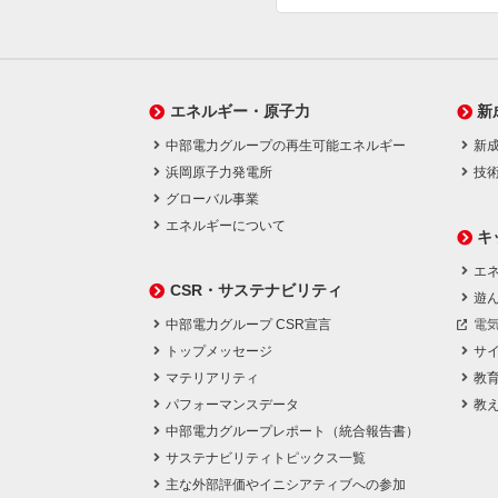
エネルギー・原子力
新
中部電力グループの再生可能エネルギー
新
浜岡原子力発電所
技
グローバル事業
エネルギーについて
キ
エネ
CSR・サステナビリティ
遊
中部電力グループ CSR宣言
電
トップメッセージ
サ
マテリアリティ
教
パフォーマンスデータ
教
中部電力グループレポート（統合報告書）
サステナビリティトピックス一覧
主な外部評価やイニシアティブへの参加