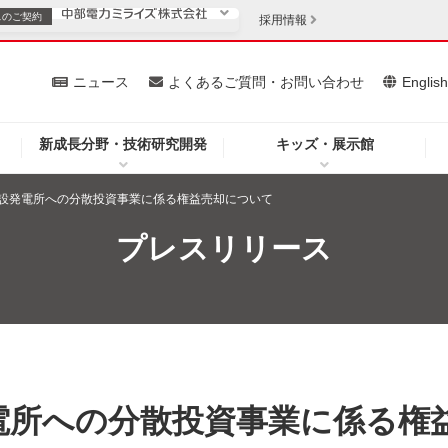
スの
ご契約
採用情報
いて
ニュース
よくあるご質問・お問い合わせ
Englis
新成長分野・技術研究開発
キッズ・展示館
お客さま
安定供給
法人のお客さま
設発電所への分散投資事業に係る権益売却について
・低コスト化
企業情報
プレスリリース
を開きます）
（新しいウィンドウを開きます）
質問・お問い合わせ
電所への分散投資事業に係る権