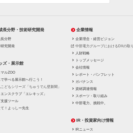
成長分野・技術研究開発
企業情報
成長分野
企業理念・経営ビジョン
術研究開発
中部電力グループにおけるDXの取
人財戦略
トップメッセージ
ッズ・展示館
会社情報
マルZOO
レポート・パンフレット
んで学べる展示館へ行こう！
ガバナンス
気こどもシリーズ「ちゅうでん壁新聞」
資材調達情報
イエンスクラブ「エレキッズ」
スポーツ・取り組み
育支援ツール
中部電力、挑戦中。
えて！よっしー先生
IR・投資家向け情報
IRニュース