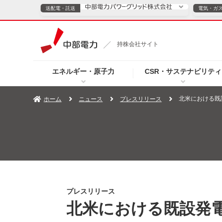
送配電・託送
電気・ガ
送配電・託送につ
持株会社サイト
電気・ガスのご契約
エネルギー・原子力
CSR・サステナビリティ
TOPページへ
TOPページへ
ご案内
個人の
北米における既
ホーム
ニュース
プレスリリース
サービス・ソリューション
企業情報
効率化
（新しいウィンドウを開きます）
（新しいウィンドウ
プレスリリース
お知らせ
よくあるご
プレスリリース
北米における既設発