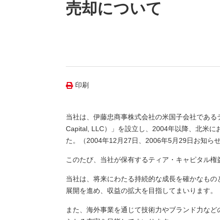
（新しいウィンドウを開きます）
（新
ニュース
売却について
よくあるご質問・お問い合わせ
印刷
当社は、伊藤忠商事株式会社の米国子会社であるティア・
Capital, LLC）」を設立し、2004年以
た。（2004年12月27日、2006年5月29日お知ら
このたび、当社が保有するティア・キャピタル権
当社は、将来にわたる持続的な成長を確かなもの
展開を進め、収益の拡大を目指してまいります。
また、海外事業を通じて技術力やブランド力など