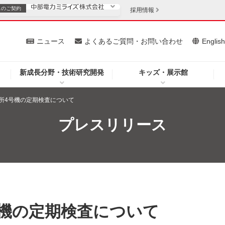
スの
ご契約
採用情報
いて
ニュース
よくあるご質問・お問い合わせ
Englis
新成長分野・技術研究開発
キッズ・展示館
お客さま
安定供給
法人のお客さま
所4号機の定期検査について
・低コスト化
企業情報
プレスリリース
を開きます）
（新しいウィンドウを開きます）
質問・お問い合わせ
号機の定期検査について