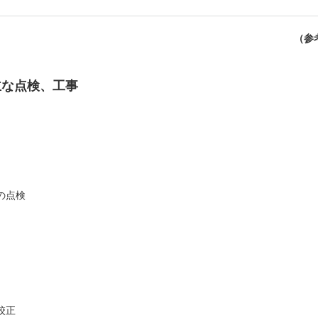
（参
主な点検、工事
の点検
校正