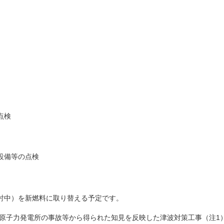
点検
設備等の点検
検討中）を新燃料に取り替える予定です。
一原子力発電所の事故等から得られた知見を反映した津波対策工事（注1