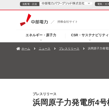
送配電・託送
電気・ガ
送配電・託送につ
持株会社サイト
電気・ガスのご契約
エネルギー・原子力
CSR・サステナビリティ
TOPページへ
TOPページへ
ご案内
個人の
浜岡原子力発電
ホーム
ニュース
プレスリリース
サービス・ソリューション
企業情報
効率化
（新しいウィンドウを開きます）
（新しいウィンドウ
プレスリリース
お知らせ
よくあるご
プレスリリース
浜岡原子力発電所4