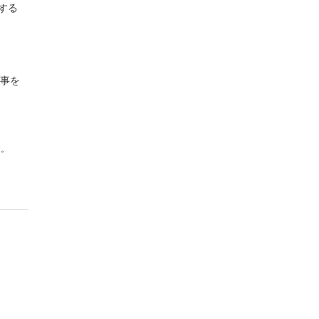
する
工事を
す。