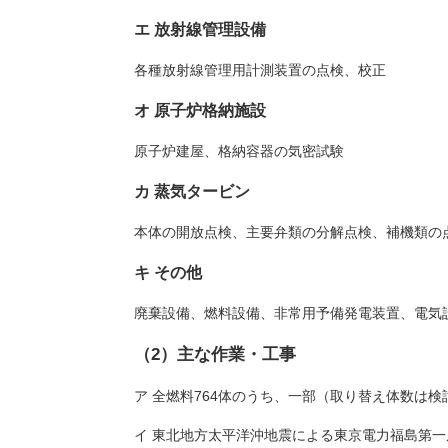
エ 放射線管理設備
各種放射線管理用計測装置の点検、校正
オ 原子炉格納施設
原子炉建屋、格納容器の気密試験
カ 蒸気タービン
本体の開放点検、主要弁類の分解点検、補機類の
キ その他
廃棄設備、燃料設備、非常用予備発電装置、電気
（2）主な作業・工事
ア 全燃料764体のうち、一部（取り替え体数は
イ 東北地方太平洋沖地震による東京電力福島第