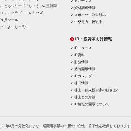
ガバナンス
気こどもシリーズ「ちゅうでん壁新聞」
資材調達情報
イエンスクラブ「エレキッズ」
スポーツ・取り組み
育支援ツール
中部電力、挑戦中。
えて！よっしー先生
IR・投資家向け情報
IRニュース
IR資料
財務情報
適時開示情報
IRカレンダー
株式情報
株主・個人投資家の皆さまへ
株主との対話
IR情報の開示について
2020年4月の分社化により、
送配電事業の一層の中立性・公平性を確保しております