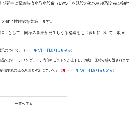
査期間中に緊急時海水取水設備（EWS）を既設の海水冷却系設備に接続
）の健全性確認を実施します。
注3）として、同様の事象が発生しうる構造をもつ箇所について、取替
対策について」（
2011年7月22日お知らせ済み
）
部品であり、シリンダライナ内部をピストンが上下し、燃焼・圧縮が繰り返されま
管損傷事象に係る原因と対策について」（
2011年7月15日お知らせ済み
）
一覧へ戻る