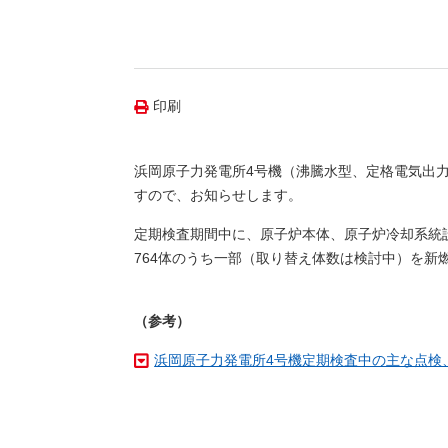
（新しいウィンドウを開きます）
（新
ニュース
よくあるご質問・お問い合わせ
印刷
浜岡原子力発電所4号機（沸騰水型、定格電気出力11
すので、お知らせします。
定期検査期間中に、原子炉本体、原子炉冷却系統
764体のうち一部（取り替え体数は検討中）を新
（参考）
浜岡原子力発電所4号機定期検査中の主な点検