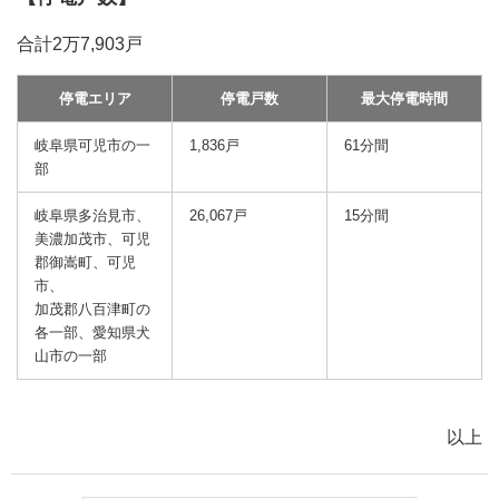
合計2万7,903戸
停電エリア
停電戸数
最大停電時間
岐阜県可児市の一
1,836戸
61分間
部
岐阜県多治見市、
26,067戸
15分間
美濃加茂市、可児
郡御嵩町、可児
市、
加茂郡八百津町の
各一部、愛知県犬
山市の一部
以上