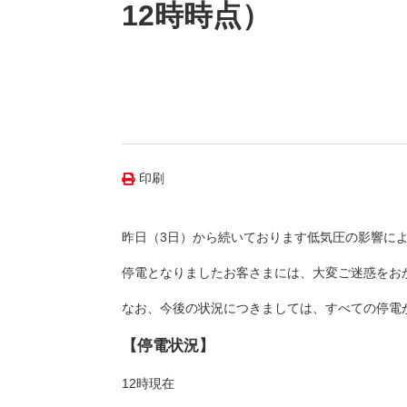
（新しいウィンドウを開きます）
（新
ニュース
12時時点）
よくあるご質問・お問い合わせ
印刷
昨日（3日）から続いております低気圧の影響に
停電となりましたお客さまには、大変ご迷惑をお
なお、今後の状況につきましては、すべての停電
【停電状況】
12時現在