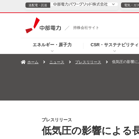
送配電・託送
電気・ガ
送配電・託送につ
持株会社サイト
電気・ガスのご契約
エネルギー・原子力
CSR・サステナビリティ
TOPページへ
TOPページへ
ご案内
個人の
低気圧の影響に
ホーム
ニュース
プレスリリース
サービス・ソリューション
企業情報
効率化
（新しいウィンドウを開きます）
（新しいウィンドウ
プレスリリース
お知らせ
よくあるご
プレスリリース
低気圧の影響による長