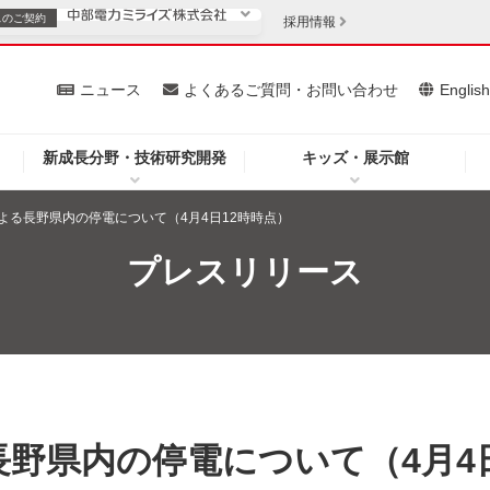
スの
ご契約
採用情報
いて
ニュース
よくあるご質問・お問い合わせ
Englis
新成長分野・技術研究開発
キッズ・展示館
お客さま
安定供給
法人のお客さま
よる長野県内の停電について（4月4日12時時点）
・低コスト化
企業情報
プレスリリース
を開きます）
（新しいウィンドウを開きます）
質問・お問い合わせ
野県内の停電について（4月4