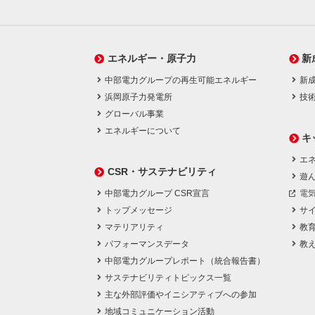
エネルギー・原子力
新
中部電力グループの再生可能エネルギー
新
浜岡原子力発電所
技
グローバル事業
エネルギーについて
キ
エネ
CSR・サステナビリティ
遊
中部電力グループ CSR宣言
電
トップメッセージ
サ
マテリアリティ
教
パフォーマンスデータ
教
中部電力グループレポート（統合報告書）
サステナビリティトピックス一覧
主な外部評価やイニシアティブへの参加
地域コミュニケーション活動