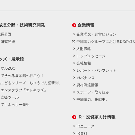
成長分野・技術研究開発
企業情報
成長分野
企業理念・経営ビジョン
術研究開発
中部電力グループにおけるDXの取
人財戦略
トップメッセージ
ッズ・展示館
会社情報
マルZOO
レポート・パンフレット
んで学べる展示館へ行こう！
ガバナンス
気こどもシリーズ「ちゅうでん壁新聞」
資材調達情報
イエンスクラブ「エレキッズ」
スポーツ・取り組み
育支援ツール
中部電力、挑戦中。
えて！よっしー先生
IR・投資家向け情報
IRニュース
IR資料