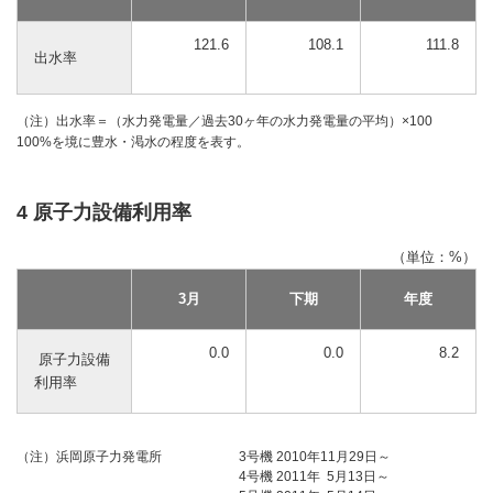
121.6
108.1
111.8
出水率
（注）出水率＝（水力発電量／過去30ヶ年の水力発電量の平均）×100
100%を境に豊水・渇水の程度を表す。
4 原子力設備利用率
（単位：%）
3月
下期
年度
0.0
0.0
8.2
原子力設備
利用率
（注）浜岡原子力発電所
3号機 2010年11月29日～
4号機 2011年 5月13日～