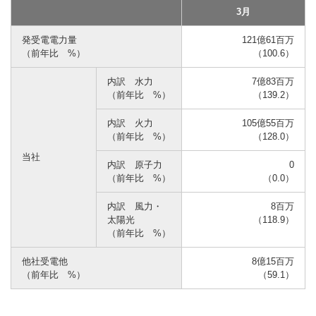
3月
発受電電力量
121億61百万
（前年比 %）
（100.6）
内訳 水力
7億83百万
（前年比 %）
（139.2）
内訳 火力
105億55百万
（前年比 %）
（128.0）
当社
内訳 原子力
0
（前年比 %）
（0.0）
内訳 風力・
8百万
太陽光
（118.9）
（前年比 %）
他社受電他
8億15百万
（前年比 %）
（59.1）