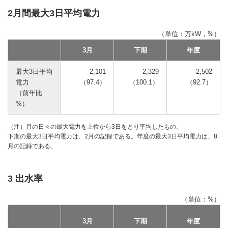
2月間最大3日平均電力
（単位：万kW，%）
3月
下期
年度
最大3日平均
2,101
2,329
2,502
電力
（97.4）
（100.1）
（92.7）
（前年比
%）
（注）月の日々の最大電力を上位から3日をとり平均したもの。
下期の最大3日平均電力は、2月の記録である。年度の最大3日平均電力は、8
月の記録である。
3 出水率
（単位：%）
3月
下期
年度