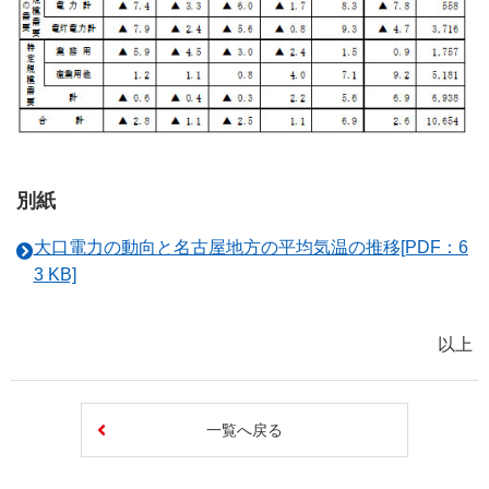
別紙
大口電力の動向と名古屋地方の平均気温の推移[PDF：6
3 KB]
以上
一覧へ戻る