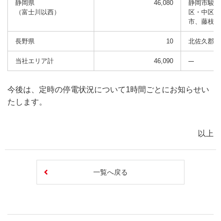
静岡県
46,080
静岡市駿河
（富士川以西）
区・中区、
市、藤枝市
長野県
10
北佐久郡軽
当社エリア計
46,090
今後は、定時の停電状況について1時間ごとにお知らせい
たします。
以上
一覧へ戻る