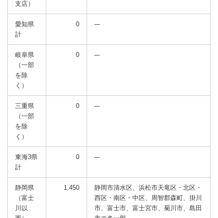
支店）
愛知県
0
計
岐阜県
0
（一部
を除
く）
三重県
0
（一部
を除
く）
東海3県
0
計
静岡県
1,450
静岡市清水区、浜松市天竜区・北区・
（富士
西区・南区・中区、周智郡森町、掛川
川以
市、富士市、富士宮市、菊川市、島田