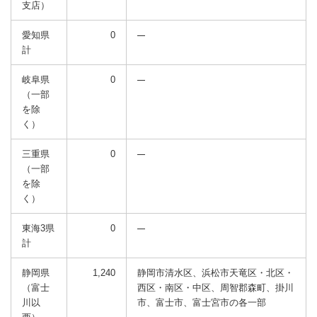
支店）
愛知県
0
計
岐阜県
0
（一部
を除
く）
三重県
0
（一部
を除
く）
東海3県
0
計
静岡県
1,240
静岡市清水区、浜松市天竜区・北区・
（富士
西区・南区・中区、周智郡森町、掛川
川以
市、富士市、富士宮市の各一部