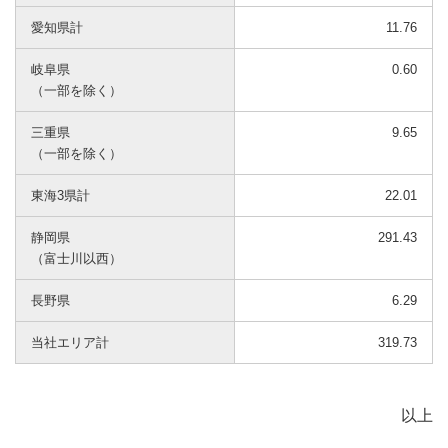
愛知県計
11.76
岐阜県
0.60
（一部を除く）
三重県
9.65
（一部を除く）
東海3県計
22.01
静岡県
291.43
（富士川以西）
長野県
6.29
当社エリア計
319.73
以上