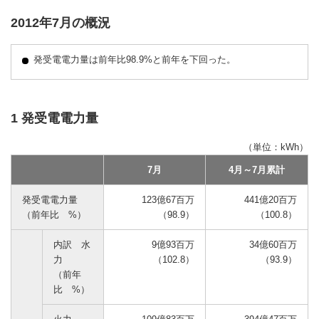
2012年7月の概況
発受電電力量は前年比98.9%と前年を下回った。
1 発受電電力量
（単位：kWh）
7月
4月～7月累計
発受電電力量
123億67百万
441億20百万
（前年比 %）
（98.9）
（100.8）
内訳 水
9億93百万
34億60百万
力
（102.8）
（93.9）
（前年
比 %）