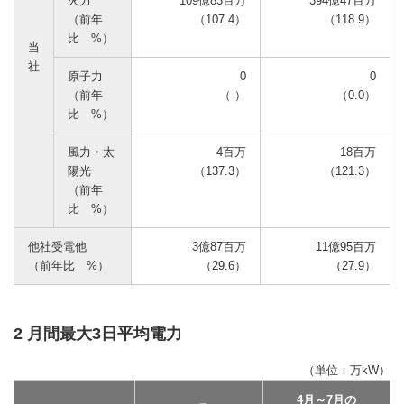
火力
109億83百万
394億47百万
（前年
（107.4）
（118.9）
比 %）
当
社
原子力
0
0
（前年
（-）
（0.0）
比 %）
風力・太
4百万
18百万
陽光
（137.3）
（121.3）
（前年
比 %）
他社受電他
3億87百万
11億95百万
（前年比 %）
（29.6）
（27.9）
2 月間最大3日平均電力
（単位：万kW）
4月～7月の