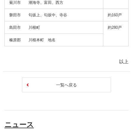
菊川市 潮海寺、富田、西方
磐田市 匂坂上、匂坂中、寺谷
約160戸
島田市 川根町
約280戸
榛原郡 川根本町 地名
以上
一覧へ戻る
ニュース