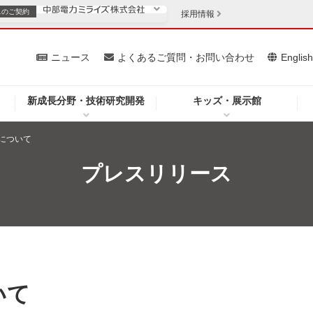
スの
ご契約
採用情報
いて
ニュース
よくあるご質問・お問い合わせ
Englis
新成長分野・技術研究開発
キッズ・展示館
お客さま
安定供給
法人のお客さま
について
・低コスト化
企業情報
プレスリリース
を開きます）
（新しいウィンドウを開きます）
質問・お問い合わせ
いて