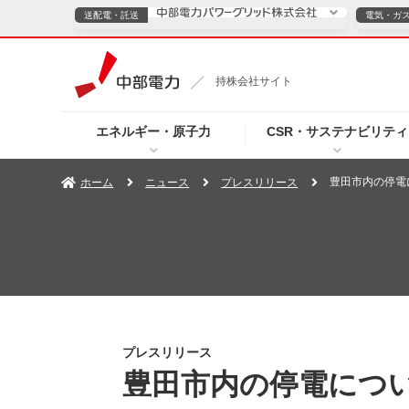
送配電・託送
電気・ガ
送配電・託送につ
持株会社サイト
電気・ガスのご契約
エネルギー・原子力
CSR・サステナビリティ
TOPページへ
TOPページへ
ご案内
個人の
豊田市内の停電
ホーム
ニュース
プレスリリース
サービス・ソリューション
企業情報
効率化
（新しいウィンドウを開きます）
（新しいウィンドウ
プレスリリース
お知らせ
よくあるご
プレスリリース
豊田市内の停電につ