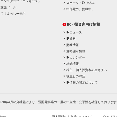
イエンスクラブ「エレキッズ」
スポーツ・取り組み
育支援ツール
中部電力、挑戦中。
えて！よっしー先生
IR・投資家向け情報
IRニュース
IR資料
財務情報
適時開示情報
IRカレンダー
株式情報
株主・個人投資家の皆さまへ
株主との対話
IR情報の開示について
2020年4月の分社化により、
送配電事業の一層の中立性・公平性を確保しております
わせ
個人情報のお取扱いについて
ウェブア