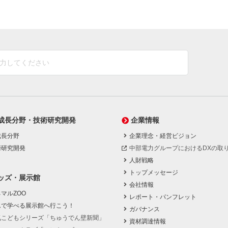
成長分野・技術研究開発
企業情報
成長分野
企業理念・経営ビジョン
術研究開発
中部電力グループにおけるDXの取
人財戦略
トップメッセージ
ッズ・展示館
会社情報
マルZOO
レポート・パンフレット
んで学べる展示館へ行こう！
ガバナンス
気こどもシリーズ「ちゅうでん壁新聞」
資材調達情報