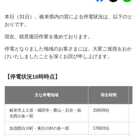
本日（31日）、岐阜県内の雷による停電状況は、以下のと
おりです。
現在、鋭意復旧作業を進めております。
停電となりました地域のお客さまには、大変ご迷惑をおか
けいたしましたことを深くお詫び申し上げます。
【停電状況18時時点】
主な停電地域
発生時間
岐阜市上土居・城田寺・鷺山・石谷・福
15時09分
1
光西の各一部
加茂郡白川町・東白川村の各一部
17時03分