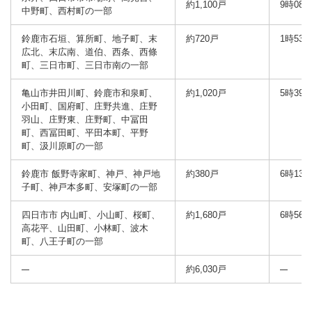
約1,100戸
9時08
中野町、西村町の一部
鈴鹿市石垣、算所町、地子町、末
約720戸
1時53
広北、末広南、道伯、西条、西條
町、三日市町、三日市南の一部
亀山市井田川町、鈴鹿市和泉町、
約1,020戸
5時39
小田町、国府町、庄野共進、庄野
羽山、庄野東、庄野町、中冨田
町、西冨田町、平田本町、平野
町、汲川原町の一部
鈴鹿市 飯野寺家町、神戸、神戸地
約380戸
6時13
子町、神戸本多町、安塚町の一部
四日市市 内山町、小山町、桜町、
約1,680戸
6時56
高花平、山田町、小林町、波木
町、八王子町の一部
約6,030戸