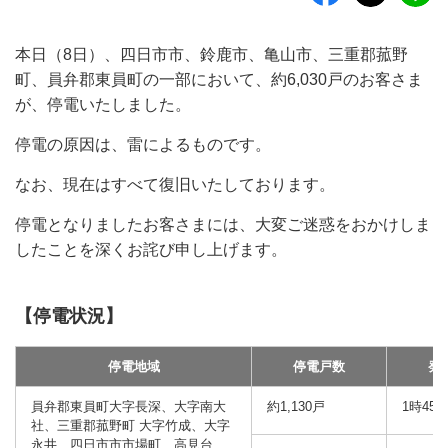
本日（8日）、四日市市、鈴鹿市、亀山市、三重郡菰野
町、員弁郡東員町の一部において、約6,030戸のお客さま
が、停電いたしました。
停電の原因は、雷によるものです。
なお、現在はすべて復旧いたしております。
停電となりましたお客さまには、大変ご迷惑をおかけしま
したことを深くお詫び申し上げます。
【停電状況】
停電地域
停電戸数
発
員弁郡東員町大字長深、大字南大
約1,130戸
1時45
社、三重郡菰野町 大字竹成、大字
永井、四日市市市場町、高見台、