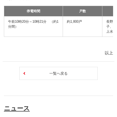
停電時間
戸数
午前10時20分～10時21分 （約1
約1,800戸
長野市
分間）
子、檀
上水内
以上
一覧へ戻る
ニュース