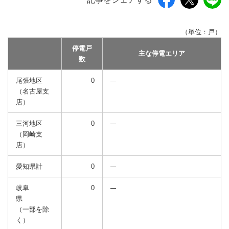
（単位：戸）
停電戸
主な停電エリア
数
尾張地区
0
（名古屋支
店）
三河地区
0
（岡崎支
店）
愛知県計
0
岐阜
0
県
（一部を除
く）