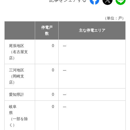
（単位：戸）
停電戸
主な停電エリア
数
尾張地区
0
（名古屋支
店）
三河地区
0
（岡崎支
店）
愛知県計
0
岐阜
0
県
（一部を除
く）