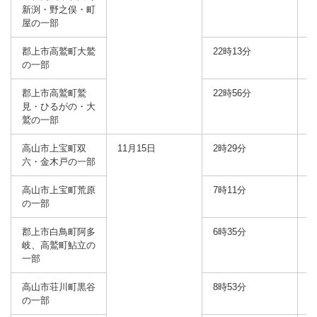
新渕・野之俣・町
屋の一部
郡上市高鷲町大鷲
22時13分
6
の一部
郡上市高鷲町鷲
22時56分
9
見・ひるがの・大
鷲の一部
高山市上宝町双
11月15日
2時29分
六・金木戸の一部
高山市上宝町荒原
7時11分
の一部
郡上市白鳥町阿多
6時35分
岐、高鷲町鮎立の
一部
高山市荘川町黒谷
8時53分
の一部