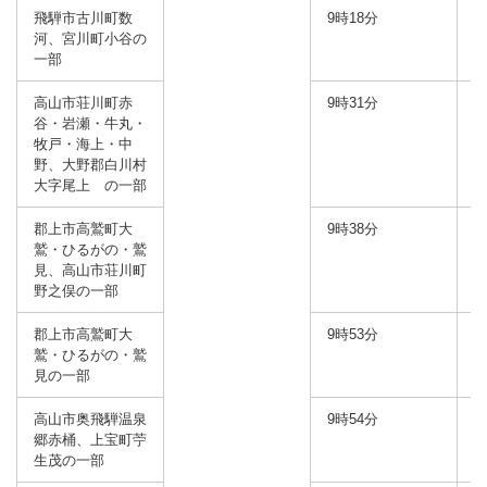
飛騨市古川町数
9時18分
河、宮川町小谷の
一部
高山市荘川町赤
9時31分
谷・岩瀬・牛丸・
牧戸・海上・中
野、大野郡白川村
大字尾上 の一部
郡上市高鷲町大
9時38分
鷲・ひるがの・鷲
見、高山市荘川町
野之俣の一部
郡上市高鷲町大
9時53分
鷲・ひるがの・鷲
見の一部
高山市奥飛騨温泉
9時54分
郷赤桶、上宝町苧
生茂の一部