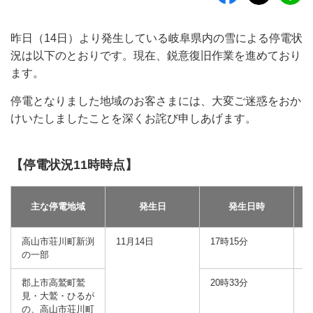
昨日（14日）より発生している岐阜県内の雪による停電状
況は以下のとおりです。現在、鋭意復旧作業を進めており
ます。
停電となりました地域のお客さまには、大変ご迷惑をおか
けいたしましたことを深くお詫び申しあげます。
【停電状況11時時点】
主な停電地域
発生日
発生日時
高山市荘川町新渕
11月14日
17時15分
の一部
郡上市高鷲町鷲
20時33分
7
見・大鷲・ひるが
の、高山市荘川町