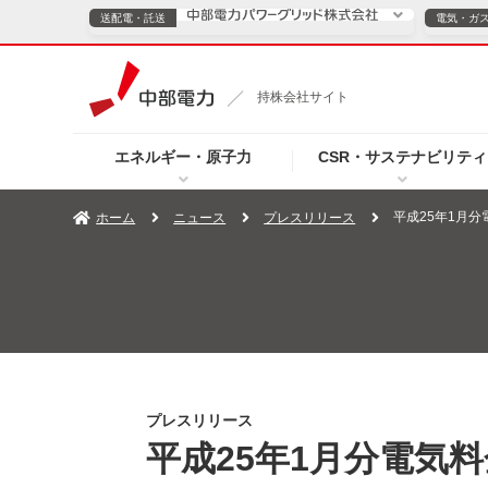
送配電・託送
電気・ガ
送配電・託送につ
持株会社サイト
電気・ガスのご契約
エネルギー・原子力
CSR・サステナビリティ
TOPページへ
TOPページへ
ご案内
個人の
平成25年1月
ホーム
ニュース
プレスリリース
サービス・ソリューション
企業情報
効率化
（新しいウィンドウを開きます）
（新しいウィンドウ
プレスリリース
お知らせ
よくあるご
プレスリリース
平成25年1月分電気