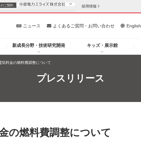
スの
ご契約
採用情報
いて
ニュース
よくあるご質問・お問い合わせ
Englis
新成長分野・技術研究開発
キッズ・展示館
お客さま
安定供給
法人のお客さま
分電気料金の燃料費調整について
・低コスト化
企業情報
プレスリリース
を開きます）
（新しいウィンドウを開きます）
質問・お問い合わせ
料金の燃料費調整について