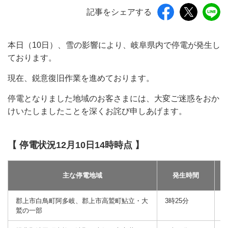
記事をシェアする
本日（10日）、雪の影響により、岐阜県内で停電が発生し
ております。
現在、鋭意復旧作業を進めております。
停電となりました地域のお客さまには、大変ご迷惑をおか
けいたしましたことを深くお詫び申しあげます。
【 停電状況12月10日14時時点 】
主な停電地域
発生時間
郡上市白鳥町阿多岐、郡上市高鷲町鮎立・大
3時25分
8
鷲の一部