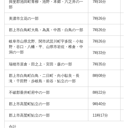
揖斐郡池田町青柳・池野・本郷・六之井の一
7時16分
1
部
美濃市立花の一部
7時26分
1
郡上市白鳥町大島・為真・中西・白鳥の一部
7時26分
1
岐阜市山県北野、関市武芸川町宇多院・小知
7時26分
野・谷口・八幡・平、山県市岩佐・椎倉・中
洞の一部
7時33分
1
瑞穂市居倉・田之上・宮田・森の一部
7時35分
2
郡上市白鳥町白鳥・二日町・向小駄良・長
8時08分
滝・干田野・歩岐島・前谷・鮎立の一部
不破郡垂井町府中の一部
8時22分
4
郡上市高鷲町鮎立の一部
9時40分
郡上市高鷲町鮎立の一部
11時17分
合計