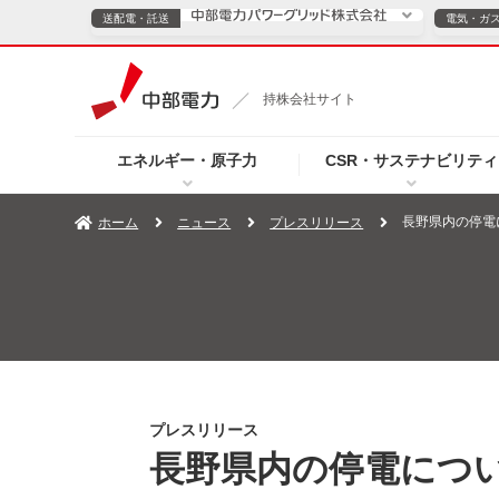
送配電・託送
電気・ガ
送配電・託送につ
持株会社サイト
電気・ガスのご契約
エネルギー・原子力
CSR・サステナビリティ
TOPページへ
TOPページへ
ご案内
個人の
長野県内の停電
ホーム
ニュース
プレスリリース
サービス・ソリューション
企業情報
効率化
（新しいウィンドウを開きます）
（新しいウィンドウ
プレスリリース
お知らせ
よくあるご
プレスリリース
長野県内の停電につい