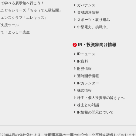
んで学べる展示館へ行こう！
ガバナンス
気こどもシリーズ「ちゅうでん壁新聞」
資材調達情報
イエンスクラブ「エレキッズ」
スポーツ・取り組み
育支援ツール
中部電力、挑戦中。
えて！よっしー先生
IR・投資家向け情報
IRニュース
IR資料
財務情報
適時開示情報
IRカレンダー
株式情報
株主・個人投資家の皆さまへ
株主との対話
IR情報の開示について
2020年4月の分社化により、
送配電事業の一層の中立性・公平性を確保しております