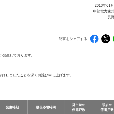
しいウィンドウを開きます）
2013年01
中部電力株
長
記事をシェアする
電が発生しております。
かけしましたことを深くお詫び申し上げます。
発生時の
現在の
発生時刻
最長停電時間
停電戸数
停電戸数