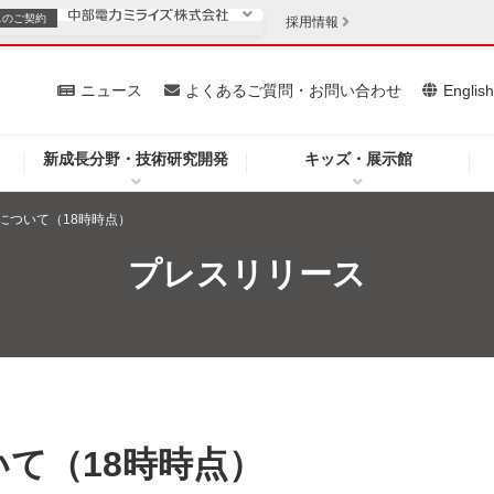
スの
ご契約
採用情報
いて
ニュース
よくあるご質問・お問い合わせ
Englis
新成長分野・技術研究開発
キッズ・展示館
お客さま
安定供給
法人のお客さま
について（18時時点）
・低コスト化
企業情報
プレスリリース
を開きます）
（新しいウィンドウを開きます）
質問・お問い合わせ
て（18時時点）