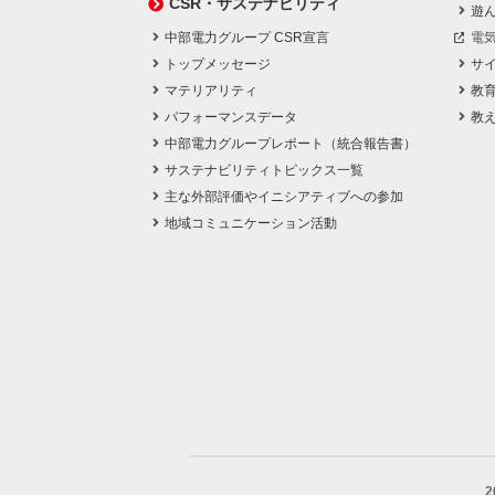
CSR・サステナビリティ
遊
中部電力グループ CSR宣言
電
トップメッセージ
サ
マテリアリティ
教
パフォーマンスデータ
教
中部電力グループレポート（統合報告書）
サステナビリティトピックス一覧
主な外部評価やイニシアティブへの参加
地域コミュニケーション活動