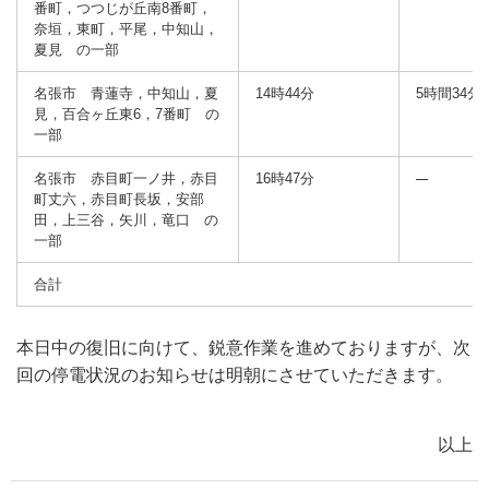
番町，つつじが丘南8番町，
奈垣，東町，平尾，中知山，
夏見 の一部
名張市 青蓮寺，中知山，夏
14時44分
5時間34分
見，百合ヶ丘東6，7番町 の
一部
名張市 赤目町一ノ井，赤目
16時47分
町丈六，赤目町長坂，安部
田，上三谷，矢川，竜口 の
一部
合計
本日中の復旧に向けて、鋭意作業を進めておりますが、次
回の停電状況のお知らせは明朝にさせていただきます。
以上