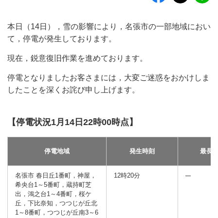
本日（14日），雪の影響により，名張市の一部地域におい
て，停電が発生しております。
現在，鋭意復旧作業を進めております。
停電となりましたお客さまには，大変ご迷惑をおかけしま
したことを深くお詫び申し上げます。
【停電状況1月14日22時00時点】
停電地域
発生時刻
最長
名張市 春日丘1番町，神屋，
12時20分
希央台1～5番町，蔵持町芝
出，鴻之台1～4番町，桜ケ
丘，下比奈知，つつじが丘北
1～8番町，つつじが丘南3～6