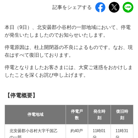
記事をシェアする
本日（9日）、北安曇郡小谷村の一部地域において、停電
が発生いたしましたのでお知らせいたします。
停電原因は、柱上開閉器の不良によるものです。なお、現
在はすべて復旧しております。
停電となりましたお客さまには、大変ご迷惑をおかけしま
したことを深くお詫び申し上げます。
【停電概要】
停電戸
発生時
復旧時
停電地域
数
刻
刻
北安曇郡小谷村大字千国乙
約40戸
11時01
11時31
の一部
分
分