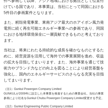
件へ参画して以降、アジア地域における拠点として位置付
けている国であり、本事業は、当社にとって同国における
5件目の参画案件となります。
また、籾殻発電事業、東南アジア最大のホアイボン風力発
電所に続く再生可能エネルギー事業への参画であり、同国
における地球環境保全に一層貢献できるものと考えており
ます。
当社は、将来にわたる持続的な成長を確かなものとするた
めに、経営資源を活用して海外での事業展開を進め、収益
の拡大を目指してまいります。また、海外事業を通じて技
術力やブランド力などの向上を図ることにより経営基盤を
強化し、国内のエネルギーサービスのさらなる充実を目指
してまいります。
（注1）Gunkul Powergen Company Limited
GUNKULが2009年に設立した本事業を推進するための事業会社。当社の事業
参画により社名をGunkul Chubu Powergen Company Limited変更する予定。
（注2）Gunkul Engineering Public Company Limited