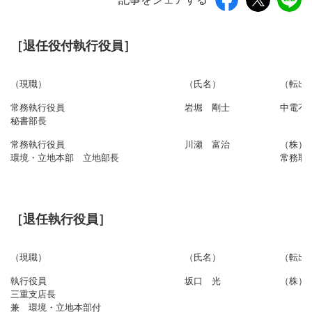
［退任役付執行役員］
（現職）
（氏名）
（転出
常務執行役員
岩堀 剛士
中電不
秘書部長
常務執行役員
川瀬 富治
（株）
環境・立地本部 立地部長
常務取
［退任執行役員］
（現職）
（氏名）
（転出
執行役員
坂口 光
（株）
三重支店長
兼 環境・立地本部付