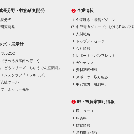
成長分野・技術研究開発
企業情報
成長分野
企業理念・経営ビジョン
術研究開発
中部電力グループにおけるDXの取
人財戦略
トップメッセージ
ッズ・展示館
会社情報
マルZOO
レポート・パンフレット
んで学べる展示館へ行こう！
ガバナンス
気こどもシリーズ「ちゅうでん壁新聞」
資材調達情報
イエンスクラブ「エレキッズ」
スポーツ・取り組み
育支援ツール
中部電力、挑戦中。
えて！よっしー先生
IR・投資家向け情報
IRニュース
IR資料
財務情報
適時開示情報