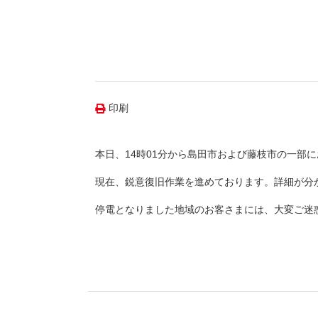
（新しいウィンドウを開きます）
（新
ニュース
よくあるご質問・お問い合わせ
印刷
本日、14時01分から島田市および藤枝市の一部
現在、鋭意復旧作業を進めております。詳細が分
停電となりました地域のお客さまには、大変ご迷