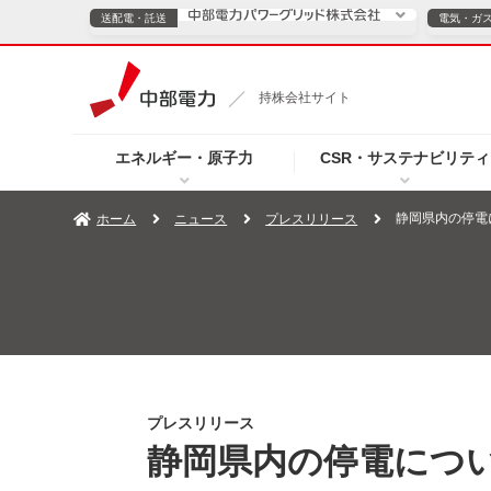
送配電・託送
電気・ガ
送配電・託送につ
持株会社サイト
電気・ガスのご契約
エネルギー・原子力
CSR・サステナビリティ
TOPページへ
TOPページへ
ご案内
個人の
静岡県内の停電
ホーム
ニュース
プレスリリース
サービス・ソリューション
企業情報
効率化
（新しいウィンドウを開きます）
（新しいウィンドウ
プレスリリース
お知らせ
よくあるご
プレスリリース
静岡県内の停電につ