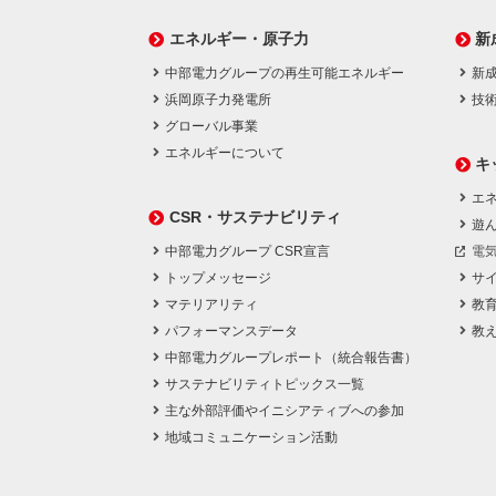
エネルギー・原子力
新
中部電力グループの再生可能エネルギー
新
浜岡原子力発電所
技
グローバル事業
エネルギーについて
キ
エネ
CSR・サステナビリティ
遊
中部電力グループ CSR宣言
電
トップメッセージ
サ
マテリアリティ
教
パフォーマンスデータ
教
中部電力グループレポート（統合報告書）
サステナビリティトピックス一覧
主な外部評価やイニシアティブへの参加
地域コミュニケーション活動