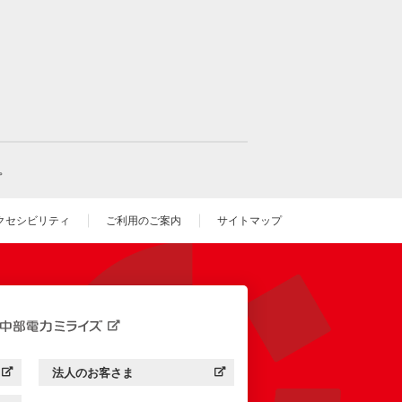
。
クセシビリティ
ご利用のご案内
サイトマップ
いウィンドウを開きます）
法人のお客さま
す）
中部電力ミライズ：
（新しいウィンドウを開きます）