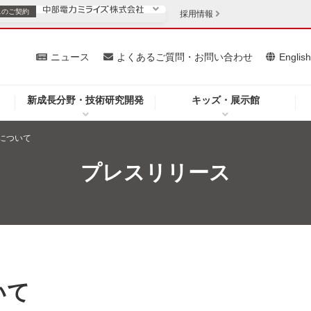
スの
ご契約
採用情報
いて
ニュース
よくあるご質問・お問い合わせ
Englis
新成長分野・技術研究開発
キッズ・展示館
お客さま
安定供給
法人のお客さま
について
・低コスト化
企業情報
プレスリリース
を開きます）
（新しいウィンドウを開きます）
質問・お問い合わせ
いて