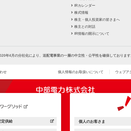
IRカレンダー
株式情報
株主・個人投資家の皆さまへ
株主との対話
IR情報の開示について
2020年4月の分社化により、
送配電事業の一層の中立性・公平性を確保しております
わせ
個人情報のお取扱いについて
ウェブア
（新し
開きます）
安定供給
個人のお客さま
中部電力パワーグリッド：
（新しいウィンドウを開きます）
中部電力ミライズ：
（新しいウィンドウを開きま