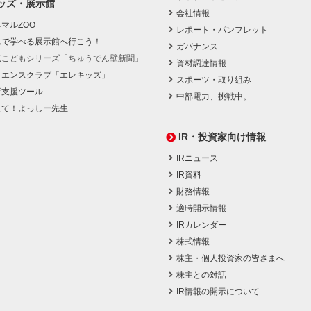
ッズ・展示館
会社情報
マルZOO
レポート・パンフレット
んで学べる展示館へ行こう！
ガバナンス
気こどもシリーズ「ちゅうでん壁新聞」
資材調達情報
イエンスクラブ「エレキッズ」
スポーツ・取り組み
育支援ツール
中部電力、挑戦中。
えて！よっしー先生
IR・投資家向け情報
IRニュース
IR資料
財務情報
適時開示情報
IRカレンダー
株式情報
株主・個人投資家の皆さまへ
株主との対話
IR情報の開示について