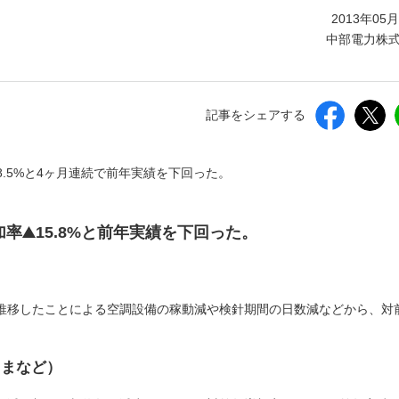
しいウィンドウを開きます）
2013年05
中部電力株
記事をシェアする
8.5%と4ヶ月連続で前年実績を下回った。
加率
15.8%と前年実績を下回った。
）
推移したことによる空調設備の稼動減や検針期間の日数減などから、対
さまなど）