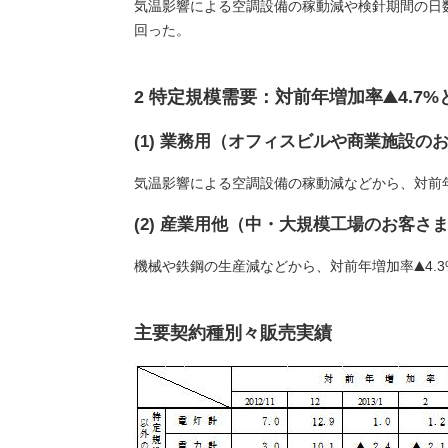
気温影響による空調設備の稼動減や検針期間の日
回った。
2 特定規模需要：対前年増加率
4.7
(1) 業務用（オフィスビルや商業施設の
気温影響による空調設備の稼動減などから、対前
(2) 産業用他（中・大規模工場のお客さ
機械や鉄鋼の生産減などから、対前年増加率
4
主要契約種別々販売実績