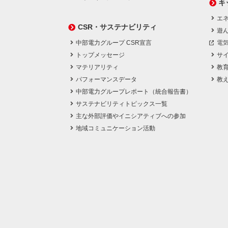
キ
エネ
CSR・サステナビリティ
遊
中部電力グループ CSR宣言
電
トップメッセージ
サ
マテリアリティ
教
パフォーマンスデータ
教
中部電力グループレポート（統合報告書）
サステナビリティトピックス一覧
主な外部評価やイニシアティブへの参加
地域コミュニケーション活動