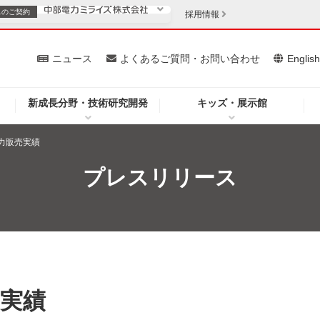
スの
ご契約
採用情報
いて
ニュース
よくあるご質問・お問い合わせ
Englis
新成長分野・技術研究開発
キッズ・展示館
お客さま
安定供給
法人のお客さま
電力販売実績
・低コスト化
企業情報
プレスリリース
を開きます）
（新しいウィンドウを開きます）
質問・お問い合わせ
売実績