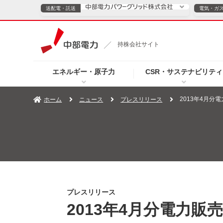
送配電・託送
電気・ガ
送配電・託送につ
持株会社サイト
電気・ガスのご契約
エネルギー・原子力
CSR・サステナビリティ
TOPページへ
TOPページへ
ご案内
個人の
2013年4月分
ホーム
ニュース
プレスリリース
サービス・ソリューション
企業情報
効率化
（新しいウィンドウを開きます）
（新しいウィンドウ
プレスリリース
お知らせ
よくあるご
プレスリリース
2013年4月分電力販