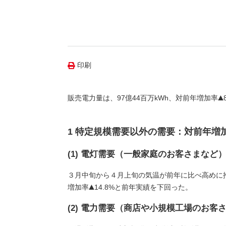
（新しいウィンドウを開きます）
（新
ニュース
よくあるご質問・お問い合わせ
印刷
販売電力量は、97億44百万kWh、対前年増加率
1 特定規模需要以外の需要：対前年増
(1) 電灯需要（一般家庭のお客さまなど
３月中旬から４月上旬の気温が前年に比べ高めに
増加率
14.8%と前年実績を下回った。
(2) 電力需要（商店や小規模工場のお客