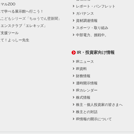
マルZOO
レポート・パンフレット
んで学べる展示館へ行こう！
ガバナンス
気こどもシリーズ「ちゅうでん壁新聞」
資材調達情報
イエンスクラブ「エレキッズ」
スポーツ・取り組み
育支援ツール
中部電力、挑戦中。
えて！よっしー先生
IR・投資家向け情報
IRニュース
IR資料
財務情報
適時開示情報
IRカレンダー
株式情報
株主・個人投資家の皆さまへ
株主との対話
IR情報の開示について