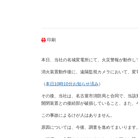
（新しいウィンドウを開きます）
（新
ニュース
よくあるご質問・お問い合わせ
印刷
本日、当社の名城変電所にて、火災警報が動作し
消火装置動作後に、遠隔監視カメラにおいて、変
（
本日10時10分お知らせ済み
）
その後、当社は、名古屋市消防局と合同で、当該変
開閉装置との接続部が破損していること、また、
この事故によるけが人はありません。
原因については、今後、調査を進めてまいります