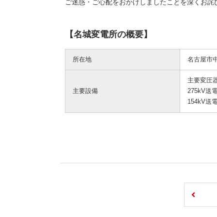
ご迷惑・ご心配をおかけしましたことを深くお詫
【名城変電所の概要】
所在地
名古屋市
主要変圧器27
主要設備
275kV
154kV