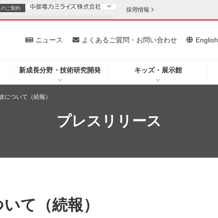
スの
ご契約
採用情報
いて
ニュース
よくあるご質問・お問い合わせ
Englis
新成長分野・技術研究開発
キッズ・展示館
お客さま
安定供給
法人のお客さま
故について（続報）
・低コスト化
企業情報
プレスリリース
を開きます）
（新しいウィンドウを開きます）
質問・お問い合わせ
ついて（続報）