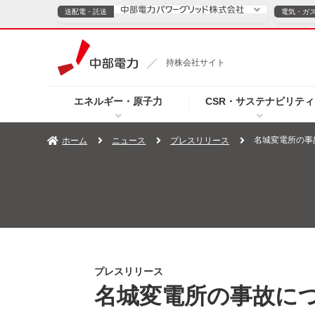
送配電・託送
電気・ガ
送配電・託送につ
持株会社サイト
電気・ガスのご契約
エネルギー・原子力
CSR・サステナビリティ
TOPページへ
TOPページへ
ご案内
個人の
名城変電所の事
ホーム
ニュース
プレスリリース
サービス・ソリューション
企業情報
効率化
（新しいウィンドウを開きます）
（新しいウィンドウ
プレスリリース
お知らせ
よくあるご
プレスリリース
名城変電所の事故に