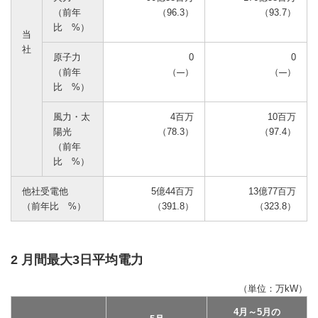
（前年
（96.3）
（93.7）
比 %）
当
社
原子力
0
0
（前年
（
）
（
）
比 %）
風力・太
4百万
10百万
陽光
（78.3）
（97.4）
（前年
比 %）
他社受電他
5億44百万
13億77百万
（前年比 %）
（391.8）
（323.8）
2 月間最大3日平均電力
（単位：万kW）
4月～5月の