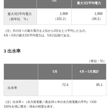
5月
最大3日平均電力
1,868
1,868
最大3日平均電力
（101.2）
（94.2）
（前年比 %）
（注）月の日々の最大電力を上位から3日をとり平均したもの。
4月～5月の最大3日平均電力は、5月の記録である。
3 出水率
（単位：%）
5月
4月～5月累計
72.4
85.1
出水率
（注）出水率＝（水力発電量／過去30ヶ年の水力発電量の平均）×100
100%を境に豊水・渇水の程度を表す。