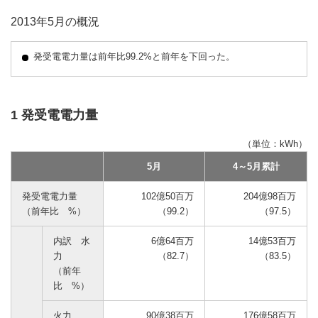
2013年5月の概況
発受電電力量は前年比99.2%と前年を下回った。
1 発受電電力量
（単位：kWh）
5月
4～5月累計
発受電電力量
102億50百万
204億98百万
（前年比 %）
（99.2）
（97.5）
内訳 水
6億64百万
14億53百万
力
（82.7）
（83.5）
（前年
比 %）
火力
90億38百万
176億58百万