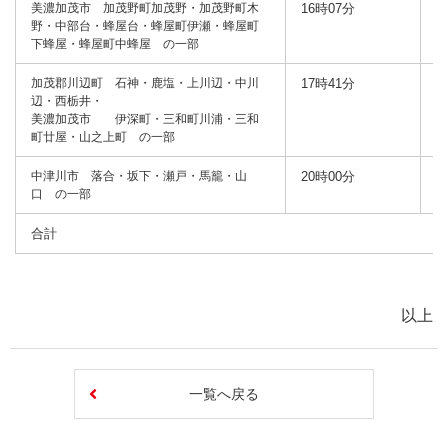
美濃加茂市 加茂野町加茂野・加茂野町木
16時07分
1
野・中部台・蜂屋台・蜂屋町伊瀬・蜂屋町
下蜂屋・蜂屋町中蜂屋 の一部
加茂郡川辺町 石神・鹿塩・上川辺・中川
17時41分
2
辺・西栃井・
美濃加茂市 伊深町・三和町川浦・三和
町廿屋・山之上町 の一部
中津川市 落合・坂下・瀬戸・馬籠・山
20時00分
口 の一部
合計
以上
一覧へ戻る