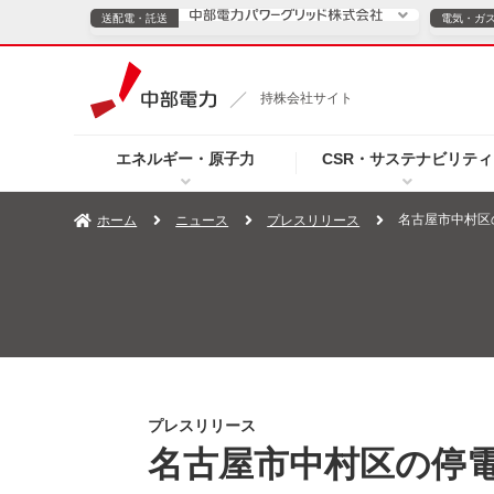
送配電・託送
電気・ガ
送配電・託送につ
持株会社サイト
電気・ガスのご契約
エネルギー・原子力
CSR・サステナビリティ
TOPページへ
TOPページへ
ご案内
個人の
名古屋市中村区
ホーム
ニュース
プレスリリース
サービス・ソリューション
企業情報
効率化
（新しいウィンドウを開きます）
（新しいウィンドウ
プレスリリース
お知らせ
よくあるご
プレスリリース
名古屋市中村区の停