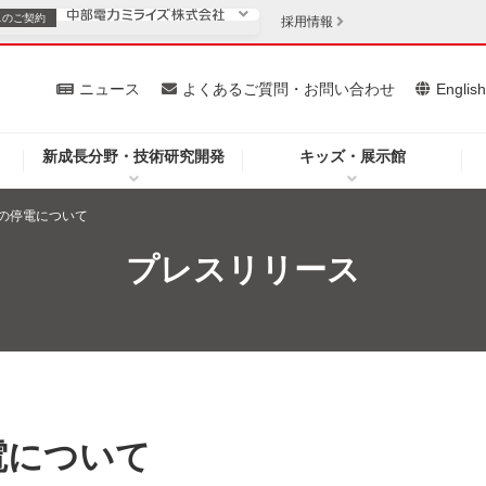
スの
ご契約
採用情報
いて
ニュース
よくあるご質問・お問い合わせ
Englis
新成長分野・技術研究開発
キッズ・展示館
お客さま
安定供給
法人のお客さま
の停電について
・低コスト化
企業情報
プレスリリース
を開きます）
（新しいウィンドウを開きます）
質問・お問い合わせ
電について