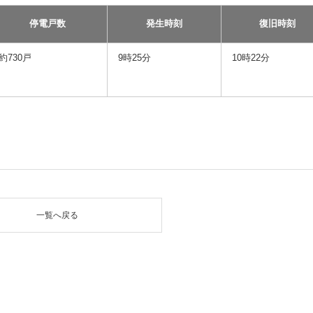
停電戸数
発生時刻
復旧時刻
約730戸
9時25分
10時22分
一覧へ戻る