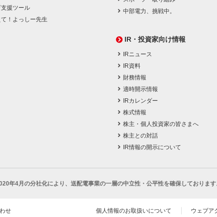
育支援ツール
中部電力、挑戦中。
えて！よっしー先生
IR・投資家向け情報
IRニュース
IR資料
財務情報
適時開示情報
IRカレンダー
株式情報
株主・個人投資家の皆さまへ
株主との対話
IR情報の開示について
2020年4月の分社化により、
送配電事業の一層の中立性・公平性を確保しております
わせ
個人情報のお取扱いについて
ウェブア