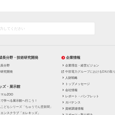
成長分野・技術研究開発
企業情報
成長分野
企業理念・経営ビジョン
術研究開発
中部電力グループにおけるDXの取
人財戦略
トップメッセージ
ッズ・展示館
会社情報
マルZOO
レポート・パンフレット
んで学べる展示館へ行こう！
ガバナンス
気こどもシリーズ「ちゅうでん壁新聞」
資材調達情報
イエンスクラブ「エレキッズ」
スポーツ・取り組み