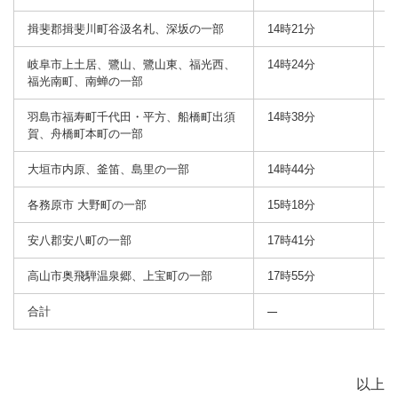
揖斐郡揖斐川町谷汲名札、深坂の一部
14時21分
岐阜市上土居、鷺山、鷺山東、福光西、
14時24分
1
福光南町、南蝉の一部
羽島市福寿町千代田・平方、船橋町出須
14時38分
1
賀、舟橋町本町の一部
大垣市内原、釜笛、島里の一部
14時44分
1
各務原市 大野町の一部
15時18分
1
安八郡安八町の一部
17時41分
高山市奥飛騨温泉郷、上宝町の一部
17時55分
1
合計
以上