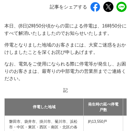
記事をシェアする
本日、(8日)2時50分頃からの雷による停電は、16時50分に
すべて解消いたしましたのでお知らせいたします。
停電となりました地域のお客さまには、大変ご迷惑をおか
けしましたことを深くお詫び申しあげます。
なお、電気をご使用になられる際に停電等が発生し、お困
りのお客さまは、最寄りの中部電力の営業所までご連絡く
ださい。
記
発生時の延べ停電
停電した地域
戸数
磐田市、袋井市、掛川市、菊川市、浜松
約13,550戸
約
市・中区・東区・西区・南区・北区の各