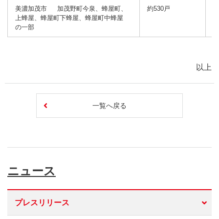
美濃加茂市 加茂野町今泉、蜂屋町、
約530戸
1
上蜂屋、蜂屋町下蜂屋、蜂屋町中蜂屋
の一部
以上
一覧へ戻る
ニュース
プレスリリース