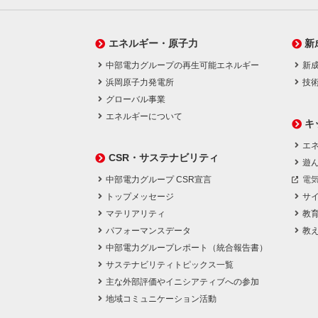
エネルギー・原子力
新
中部電力グループの再生可能エネルギー
新
浜岡原子力発電所
技
グローバル事業
エネルギーについて
キ
エネ
CSR・サステナビリティ
遊
中部電力グループ CSR宣言
電
トップメッセージ
サ
マテリアリティ
教
パフォーマンスデータ
教
中部電力グループレポート（統合報告書）
サステナビリティトピックス一覧
主な外部評価やイニシアティブへの参加
地域コミュニケーション活動