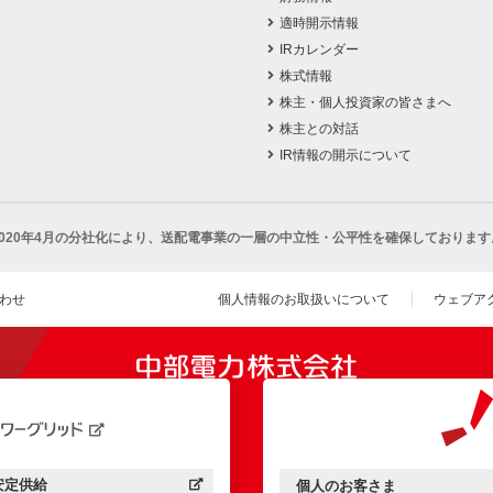
適時開示情報
IRカレンダー
株式情報
株主・個人投資家の皆さまへ
株主との対話
IR情報の開示について
2020年4月の分社化により、
送配電事業の一層の中立性・公平性を確保しております
わせ
個人情報のお取扱いについて
ウェブア
（新し
開きます）
安定供給
個人のお客さま
中部電力パワーグリッド：
（新しいウィンドウを開きます）
中部電力ミライズ：
（新しいウィンドウを開きま