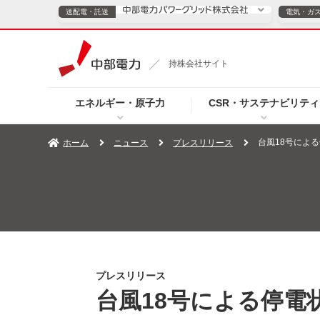
送配電・託送
電気・ガ
送配電・託送につ
持株会社サイト
電気・ガスのご契約
エネルギー・原子力
CSR・サステナビリティ
TOPページへ
TOPページへ
ご案内
個人の
台風18号による
ホーム
ニュース
プレスリリース
サービス・ソリューション
企業情報
効率化
（新しいウィンドウを開きます）
（新しいウィンドウ
プレスリリース
お知らせ
よくあるご
プレスリリース
台風18号による停電状