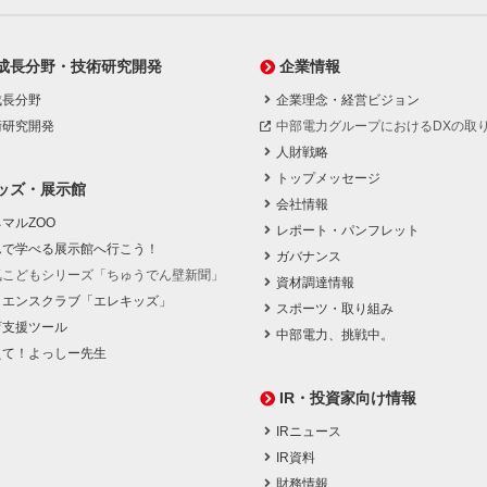
成長分野・技術研究開発
企業情報
成長分野
企業理念・経営ビジョン
術研究開発
中部電力グループにおけるDXの取
人財戦略
トップメッセージ
ッズ・展示館
会社情報
マルZOO
レポート・パンフレット
んで学べる展示館へ行こう！
ガバナンス
気こどもシリーズ「ちゅうでん壁新聞」
資材調達情報
イエンスクラブ「エレキッズ」
スポーツ・取り組み
育支援ツール
中部電力、挑戦中。
えて！よっしー先生
IR・投資家向け情報
IRニュース
IR資料
財務情報