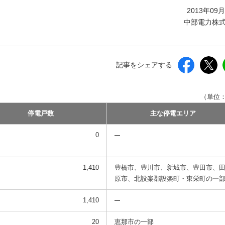
しいウィンドウを開きます）
2013年09
中部電力株
記事をシェアする
（単位
停電戸数
主な停電エリア
0
1,410
豊橋市、豊川市、新城市、豊田市、
原市、北設楽郡設楽町・東栄町の一
1,410
20
恵那市の一部