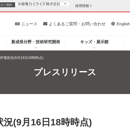
スの
ご契約
採用情報
いて
ニュース
よくあるご質問・お問い合わせ
Englis
新成長分野・技術研究開発
キッズ・展示館
お客さま
安定供給
法人のお客さま
停電状況(9月16日18時時点)
・低コスト化
企業情報
プレスリリース
を開きます）
（新しいウィンドウを開きます）
質問・お問い合わせ
況(9月16日18時時点)