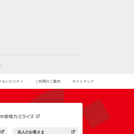
。
クセシビリティ
ご利用のご案内
サイトマップ
いウィンドウを開きます）
法人のお客さま
す）
中部電力ミライズ：
（新しいウィンドウを開きます）