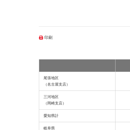
（新しいウィンドウを開きます）
（新
ニュース
よくあるご質問・お問い合わせ
印刷
尾張地区
（名古屋支店）
三河地区
（岡崎支店）
愛知県計
岐阜県