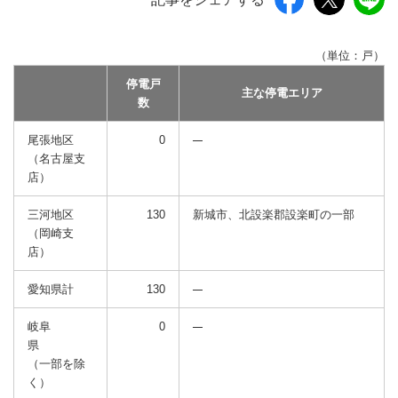
（単位：戸）
停電戸
主な停電エリア
数
尾張地区
0
（名古屋支
店）
三河地区
130
新城市、北設楽郡設楽町の一部
（岡崎支
店）
愛知県計
130
岐阜
0
県
（一部を除
く）