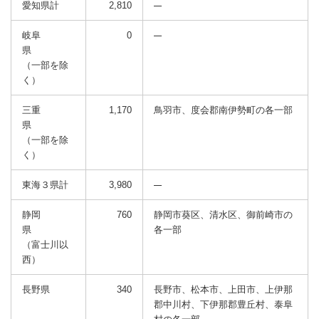
愛知県計
2,810
岐阜
0
県
（一部を除
く）
三重
1,170
鳥羽市、度会郡南伊勢町の各一部
県
（一部を除
く）
東海３県計
3,980
静岡
760
静岡市葵区、清水区、御前崎市の
県
各一部
（富士川以
西）
長野県
340
長野市、松本市、上田市、上伊那
郡中川村、下伊那郡豊丘村、泰阜