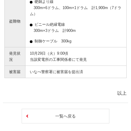
硬銅より線
300m×6ドラム、100m×1ドラム 計1,900m（7ドラ
ム）
盗難物
ビニール絶縁電線
300m×3ドラム 計900m
制御ケーブル 300kg
発見状
10月29日（火）9:00頃
況
当該変電所の工事関係者にて発見
被害届
いなべ警察署に被害届を提出済
以上
一覧へ戻る