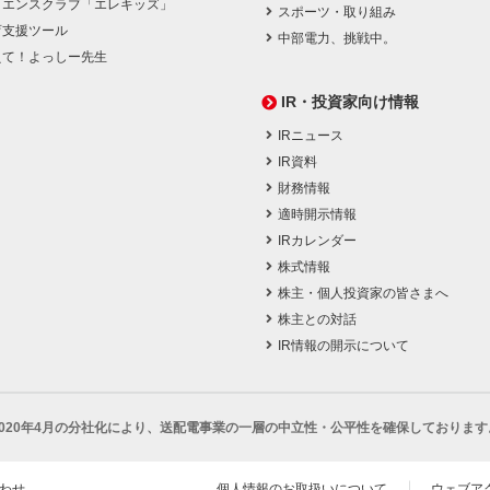
イエンスクラブ「エレキッズ」
スポーツ・取り組み
育支援ツール
中部電力、挑戦中。
えて！よっしー先生
IR・投資家向け情報
IRニュース
IR資料
財務情報
適時開示情報
IRカレンダー
株式情報
株主・個人投資家の皆さまへ
株主との対話
IR情報の開示について
2020年4月の分社化により、
送配電事業の一層の中立性・公平性を確保しております
わせ
個人情報のお取扱いについて
ウェブア