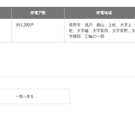
停電戸数
停電地域
約1,200戸
長野市 浅川 畑山、上松、大字上
松、大字鑪、大字富田、大字長野、
字檀田、三輪の一部
一覧へ戻る