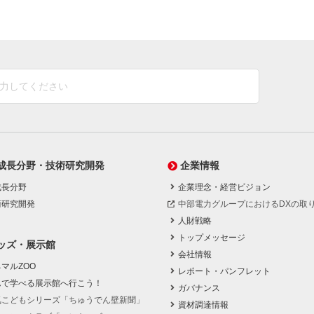
成長分野・技術研究開発
企業情報
成長分野
企業理念・経営ビジョン
術研究開発
中部電力グループにおけるDXの取
人財戦略
トップメッセージ
ッズ・展示館
会社情報
マルZOO
レポート・パンフレット
んで学べる展示館へ行こう！
ガバナンス
気こどもシリーズ「ちゅうでん壁新聞」
資材調達情報