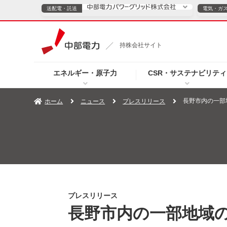
送配電・託送
電気・ガ
送配電・託送につ
持株会社サイト
電気・ガスのご契約
エネルギー・原子力
CSR・サステナビリティ
TOPページへ
TOPページへ
ご案内
個人の
長野市内の一部
ホーム
ニュース
プレスリリース
サービス・ソリューション
企業情報
効率化
（新しいウィンドウを開きます）
（新しいウィンドウ
プレスリリース
お知らせ
よくあるご
プレスリリース
長野市内の一部地域