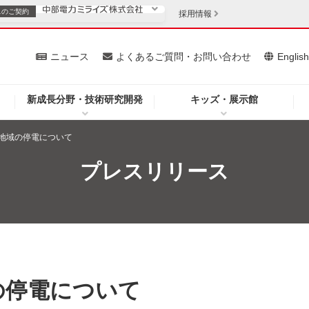
スの
ご契約
採用情報
いて
ニュース
よくあるご質問・お問い合わせ
Englis
新成長分野・技術研究開発
キッズ・展示館
お客さま
安定供給
法人のお客さま
地域の停電について
・低コスト化
企業情報
プレスリリース
を開きます）
（新しいウィンドウを開きます）
質問・お問い合わせ
の停電について