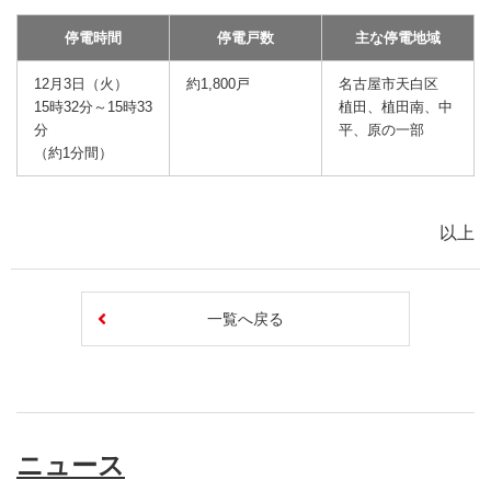
停電時間
停電戸数
主な停電地域
12月3日（火）
約1,800戸
名古屋市天白区
15時32分～15時33
植田、植田南、中
分
平、原の一部
（約1分間）
以上
一覧へ戻る
ニュース