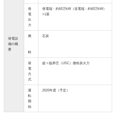
発
発電端：約65万kW（送電端：約60万kW）
電
×1基
出
力
燃
石炭
発電設
備の概
要
料
発
超々臨界圧（USC）微粉炭火力
電
方
式
運
2020年度（予定）
転
開
始