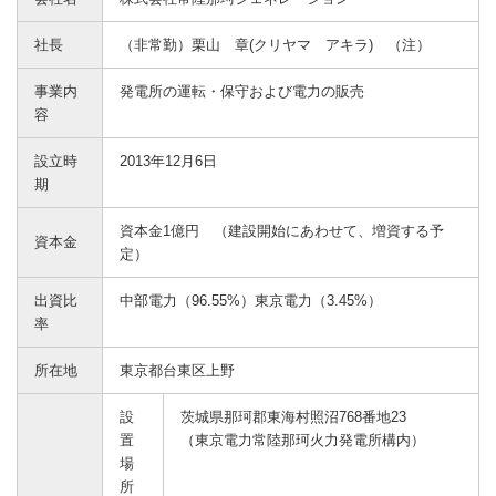
社長
（非常勤）栗山 章(クリヤマ アキラ) （注）
事業内
発電所の運転・保守および電力の販売
容
設立時
2013年12月6日
期
資本金1億円 （建設開始にあわせて、増資する予
資本金
定）
出資比
中部電力（96.55%）東京電力（3.45%）
率
所在地
東京都台東区上野
設
茨城県那珂郡東海村照沼768番地23
置
（東京電力常陸那珂火力発電所構内）
場
所