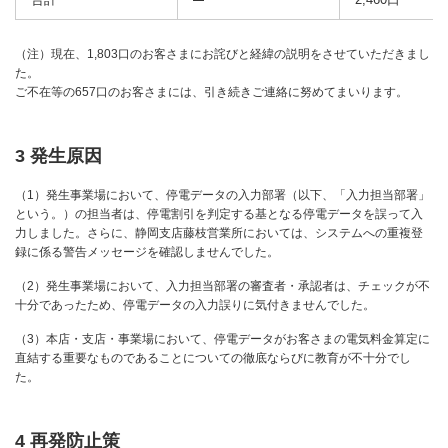
（注）現在、1,803口のお客さまにお詫びと経緯の説明をさせていただきまし
た。
ご不在等の657口のお客さまには、引き続きご連絡に努めてまいります。
3 発生原因
（1）発生事業場において、停電データの入力部署（以下、「入力担当部署」
という。）の担当者は、停電割引を判定する基となる停電データを誤って入
力しました。さらに、静岡支店藤枝営業所においては、システムへの重複登
録に係る警告メッセージを確認しませんでした。
（2）発生事業場において、入力担当部署の審査者・承認者は、チェックが不
十分であったため、停電データの入力誤りに気付きませんでした。
（3）本店・支店・事業場において、停電データがお客さまの電気料金算定に
直結する重要なものであることについての徹底ならびに教育が不十分でし
た。
4 再発防止策