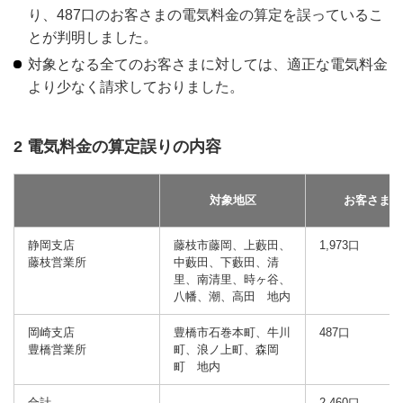
り、487口のお客さまの電気料金の算定を誤っているこ
とが判明しました。
対象となる全てのお客さまに対しては、適正な電気料金
より少なく請求しておりました。
2 電気料金の算定誤りの内容
対象地区
お客さま口
静岡支店
藤枝市藤岡、上藪田、
1,973口
藤枝営業所
中藪田、下藪田、清
里、南清里、時ヶ谷、
八幡、潮、高田 地内
岡崎支店
豊橋市石巻本町、牛川
487口
豊橋営業所
町、浪ノ上町、森岡
町 地内
合計
2,460口