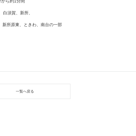
分から約1分間
、白須賀、新所、
東、ときわ、南台の一部
一覧へ戻る