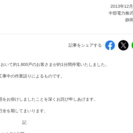
しいウィンドウを開きます）
2013年12
中部電力株
静
記事をシェアする
において約1,800戸のお客さまが約1分間停電いたしました。
工事中の作業誤りによるものです。
惑をお掛けしましたことを深くお詫び申しあげます。
万全を期してまいります。
記