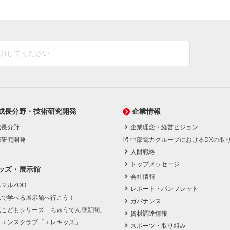
成長分野・技術研究開発
企業情報
成長分野
企業理念・経営ビジョン
術研究開発
中部電力グループにおけるDXの取
人財戦略
トップメッセージ
ッズ・展示館
会社情報
マルZOO
レポート・パンフレット
んで学べる展示館へ行こう！
ガバナンス
気こどもシリーズ「ちゅうでん壁新聞」
資材調達情報
イエンスクラブ「エレキッズ」
スポーツ・取り組み