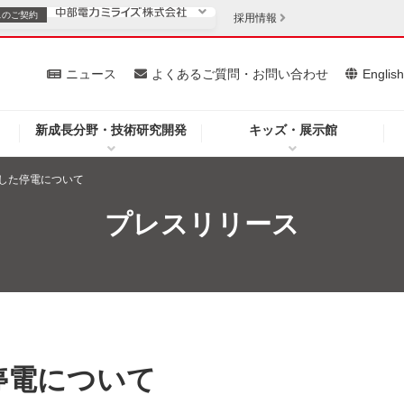
スの
ご契約
採用情報
いて
ニュース
よくあるご質問・お問い合わせ
Englis
新成長分野・技術研究開発
キッズ・展示館
お客さま
安定供給
法人のお客さま
した停電について
・低コスト化
企業情報
プレスリリース
を開きます）
（新しいウィンドウを開きます）
質問・お問い合わせ
停電について