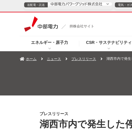
送配電・託送
電気・ガ
送配電・託送につ
持株会社サイト
電気・ガスのご契約
エネルギー・原子力
CSR・サステナビリティ
TOPページへ
TOPページへ
ご案内
個人の
湖西市内で発生
ホーム
ニュース
プレスリリース
サービス・ソリューション
企業情報
効率化
（新しいウィンドウを開きます）
（新しいウィンドウ
プレスリリース
お知らせ
よくあるご
プレスリリース
湖西市内で発生した