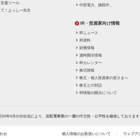
育支援ツール
中部電力、挑戦中。
えて！よっしー先生
IR・投資家向け情報
IRニュース
IR資料
財務情報
適時開示情報
IRカレンダー
株式情報
株主・個人投資家の皆さまへ
株主との対話
IR情報の開示について
2020年4月の分社化により、
送配電事業の一層の中立性・公平性を確保しております
わせ
個人情報のお取扱いについて
ウェブア