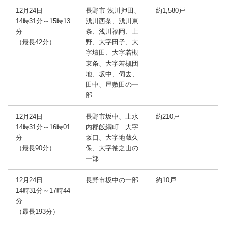
12月24日
長野市 浅川押田、
約1,580戸
14時31分～15時13
浅川西条、浅川東
分
条、浅川福岡、上
（最長42分）
野、大字田子、大
字壇田、大字若槻
東条、大字若槻団
地、坂中、伺去、
田中、屋敷田の一
部
12月24日
長野市坂中、上水
約210戸
14時31分～16時01
内郡飯綱町 大字
分
坂口、大字地蔵久
（最長90分）
保、大字袖之山の
一部
12月24日
長野市坂中の一部
約10戸
14時31分～17時44
分
（最長193分）