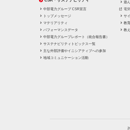
CSR・サステナビリティ
遊
中部電力グループ CSR宣言
電
トップメッセージ
サ
マテリアリティ
教
パフォーマンスデータ
教
中部電力グループレポート（統合報告書）
サステナビリティトピックス一覧
主な外部評価やイニシアティブへの参加
地域コミュニケーション活動