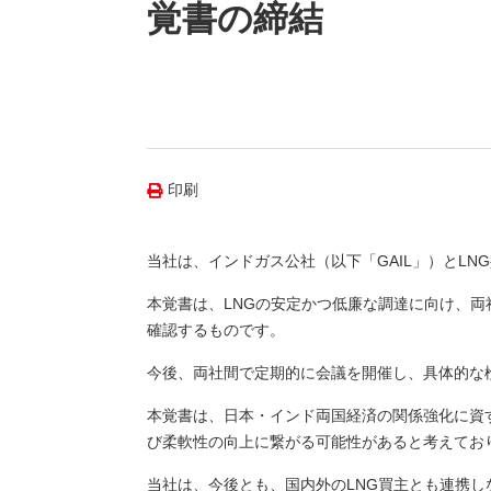
（新しいウィンドウを開きます）
（新
ニュース
覚書の締結
よくあるご質問・お問い合わせ
印刷
当社は、インドガス公社（以下「GAIL」）とL
本覚書は、LNGの安定かつ低廉な調達に向け、両
確認するものです。
今後、両社間で定期的に会議を開催し、具体的な
本覚書は、日本・インド両国経済の関係強化に資
び柔軟性の向上に繋がる可能性があると考えてお
当社は、今後とも、国内外のLNG買主とも連携