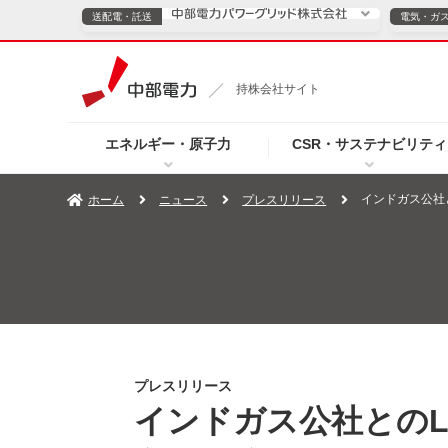
送配電・託送
電気・ガ
送配電・託送につ
持株会社サイト
電気・ガスのご契約
エネルギー・原子力
CSR・サステナビリティ
TOPページへ
TOPページへ
ご案内
個人の
インドガス公社
ホーム
ニュース
プレスリリース
サービス・ソリューション
企業情報
効率化
（新しいウィンドウを開きます）
（新しいウィンドウ
プレスリリース
お知らせ
よくあるご
プレスリリース
インドガス公社とのL