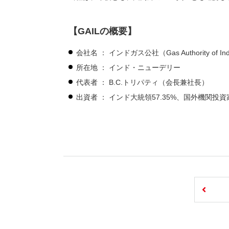
【GAILの概要】
会社名 ： インドガス公社（Gas Authority of Indi
所在地 ： インド・ニューデリー
代表者 ： B.C.トリパティ（会長兼社長）
出資者 ： インド大統領57.35%、国外機関投資家