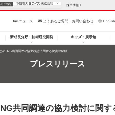
スの
ご契約
採用情報
いて
ニュース
よくあるご質問・お問い合わせ
Englis
新成長分野・技術研究開発
キッズ・展示館
お客さま
安定供給
法人のお客さま
とのLNG共同調達の協力検討に関する覚書の締結
・低コスト化
企業情報
プレスリリース
を開きます）
（新しいウィンドウを開きます）
質問・お問い合わせ
NG共同調達の協力検討に関す