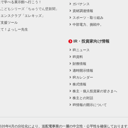
んで学べる展示館へ行こう！
ガバナンス
気こどもシリーズ「ちゅうでん壁新聞」
資材調達情報
イエンスクラブ「エレキッズ」
スポーツ・取り組み
育支援ツール
中部電力、挑戦中。
えて！よっしー先生
IR・投資家向け情報
IRニュース
IR資料
財務情報
適時開示情報
IRカレンダー
株式情報
株主・個人投資家の皆さまへ
株主との対話
IR情報の開示について
2020年4月の分社化により、
送配電事業の一層の中立性・公平性を確保しております