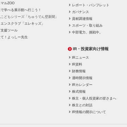
マルZOO
レポート・パンフレット
んで学べる展示館へ行こう！
ガバナンス
気こどもシリーズ「ちゅうでん壁新聞」
資材調達情報
イエンスクラブ「エレキッズ」
スポーツ・取り組み
育支援ツール
中部電力、挑戦中。
えて！よっしー先生
IR・投資家向け情報
IRニュース
IR資料
財務情報
適時開示情報
IRカレンダー
株式情報
株主・個人投資家の皆さまへ
株主との対話
IR情報の開示について