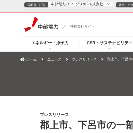
送配電・託送
電気・ガ
送配電・託送につ
持株会社サイト
電気・ガスのご契約
エネルギー・原子力
CSR・サステナビリティ
TOPページへ
TOPページへ
ご案内
個人の
郡上市、下呂市
ホーム
ニュース
プレスリリース
サービス・ソリューション
企業情報
効率化
（新しいウィンドウを開きます）
（新しいウィンドウ
プレスリリース
お知らせ
よくあるご
プレスリリース
郡上市、下呂市の一