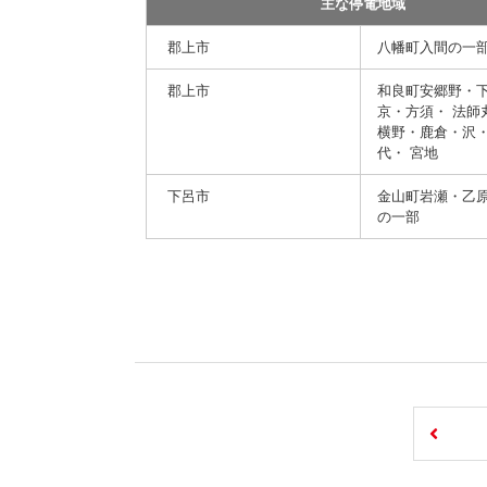
主な停電地域
郡上市
八幡町入間の一
郡上市
和良町安郷野・
京・方須・ 法師
横野・鹿倉・沢
代・ 宮地
下呂市
金山町岩瀬・乙
の一部