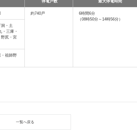
停電戸数
最大停電時間
部
約740戸
6時間6分
（08時50分～14時56分）
下洞・土
丸・三庫・
・野尻・宮
原・祖師野
一覧へ戻る