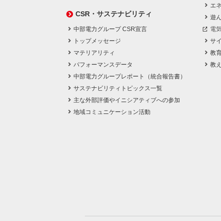
エネ
CSR・サステナビリティ
遊
中部電力グループ CSR宣言
電
トップメッセージ
サ
マテリアリティ
教
パフォーマンスデータ
教
中部電力グループレポート（統合報告書）
サステナビリティトピックス一覧
主な外部評価やイニシアティブへの参加
地域コミュニケーション活動