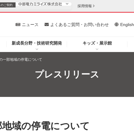
スの
ご契約
採用情報
いて
ニュース
よくあるご質問・お問い合わせ
Englis
新成長分野・技術研究開発
キッズ・展示館
お客さま
安定供給
法人のお客さま
の一部地域の停電について
・低コスト化
企業情報
プレスリリース
を開きます）
（新しいウィンドウを開きます）
質問・お問い合わせ
部地域の停電について