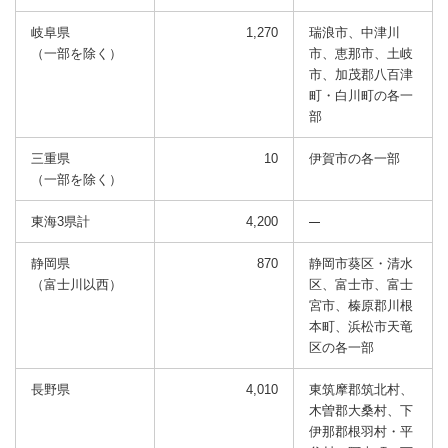
岐阜県
1,270
瑞浪市、中津川
（一部を除く）
市、恵那市、
土岐
市、加茂郡八百津
町・白川町の各一
部
三重県
10
伊賀市の各一部
（一部を除く）
東海3県計
4,200
静岡県
870
静岡市葵区・清水
（富士川以西）
区、富士市、富士
宮市、
榛原郡川根
本町、浜松市天竜
区の各一部
長野県
4,010
東筑摩郡筑北村、
木曽郡大桑村、下
伊那郡根羽村・平