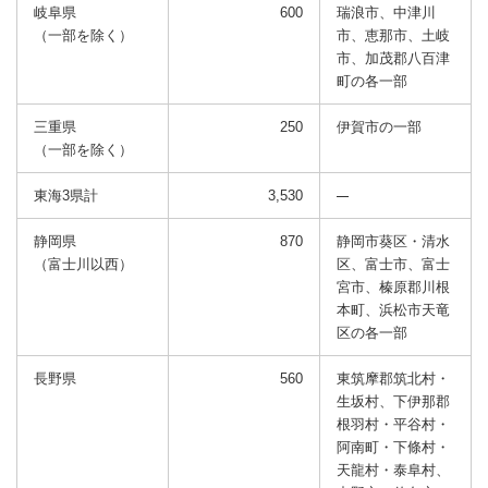
岐阜県
600
瑞浪市、中津川
（一部を除く）
市、恵那市、土岐
市、加茂郡八百津
町の各一部
三重県
250
伊賀市の一部
（一部を除く）
東海3県計
3,530
静岡県
870
静岡市葵区・清水
（富士川以西）
区、富士市、富士
宮市、
榛原郡川根
本町、浜松市天竜
区の各一部
長野県
560
東筑摩郡筑北村・
生坂村、下伊那郡
根羽村・平谷村・
阿南町・下條村・
天龍村・泰阜村、