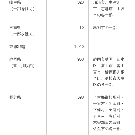
岐阜県
320
瑞浪市、中津川
（一部を除く）
市、恵那市、
土岐
市の各一部
三重県
10
鳥羽市の一部
（一部を除く）
東海3県計
1,940
静岡県
930
静岡市葵区・清水
（富士川以西）
区、富士市、富士
宮市、
榛原郡川根
本町、浜松市天竜
区の各一部
長野県
390
下伊那郡根羽村・
平谷村・阿南町・
下條村・天龍村・
泰阜村・豊丘村、
木曽郡南木曽町、
佐久市の各一部